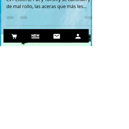
single
El vídeo más canalla y callejero de EXFAN
es PERRITO. Pat y Tommy se caminan y
de mal rollo, las aceras que más les
motivan de la zona en...