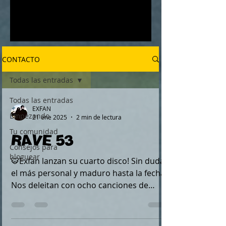
CONTACTO
Todas las entradas
Todas las entradas
EXFAN
Empezando
21 ene 2025
2 min de lectura
Tu comunidad
RAVE 53
Consejos para
bloguear
🐯Exfan lanzan su cuarto disco! ​Sin duda
el más personal y maduro hasta la fecha.
Nos deleitan con ocho canciones de
apoteósico pop...