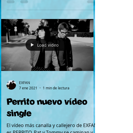
Disfrutamos muchísimo grabando en
riguroso directo cinco canciones de
AUTOFICCIÓN. EXFAN en directo en los
estudios Rockaway en Castellón,...
Load video
EXFAN
7 ene 2021
1 min de lectura
Perrito nuevo vídeo