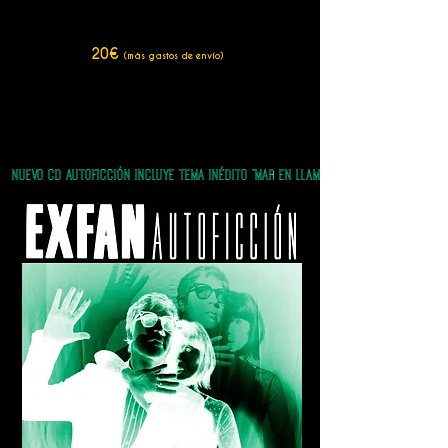
20€
(más gastos de envío)
NUEVO CD AUTOFICCIÓN INCLUYE TEMA INÉDITO "MAR EN LLAMAS"