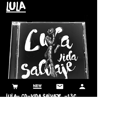
LULA
lula- cd-vida salvaje -13€
ENVÍO INCLUIDO